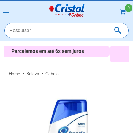
0
Entrega 24h* em toda a Zona Sul (RJ)
*apenas pelo televendas
MAIS RESULTADOS
FECHAR [X]
Home
Beleza
Cabelo