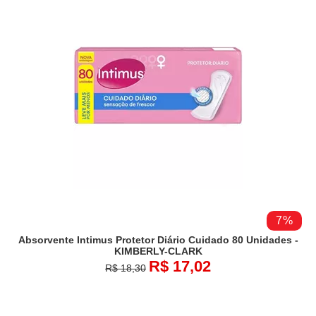
7%
Absorvente Intimus Protetor Diário Cuidado 80 Unidades -
KIMBERLY-CLARK
R$ 17,02
R$ 18,30