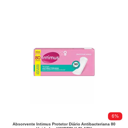
6%
Absorvente Intimus Protetor Diário Antibacteriana 80