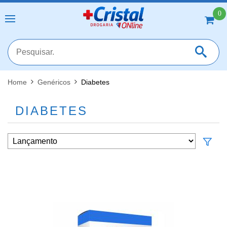
0
Home
Genéricos
Diabetes
MAIS RESULTADOS
FECHAR [X]
DIABETES