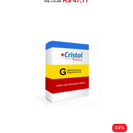
R$ 47,77
R$ 73,48
34%