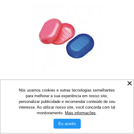
Nós usamos cookies e outras tecnologias semelhantes
para melhorar a sua experiência em nosso site,
personalizar publicidade e recomendar conteúdo de seu
Saboneteira Cristal Pop Ref 154 - LEDANGE
interesse. Ao utilizar nosso site, você concorda com tal
Sem estoque no momento
monitoramento.
Mais informações
.