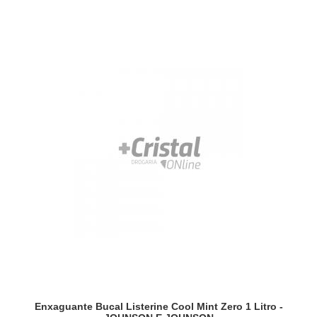
Enxaguante Bucal Listerine Cool Mint Zero 1 Litro -