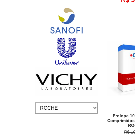
Prolopa 1
Comprimidos 
- R
R$ 1