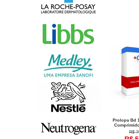
Prolopa Bd 
Comprimid
R$ 7
R$ 5