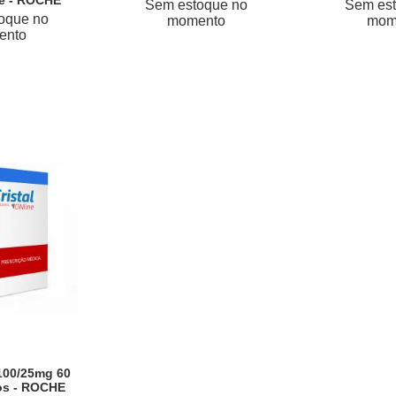
de - ROCHE
Sem estoque no
Sem est
oque no
momento
mom
ento
100/25mg 60
os - ROCHE