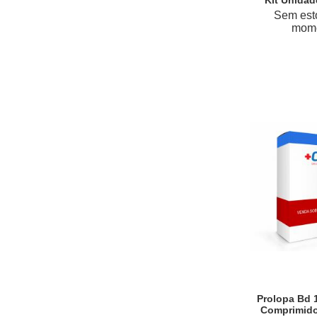
Kit Unida
Sem est
mom
Prolopa Bd 
Comprimid