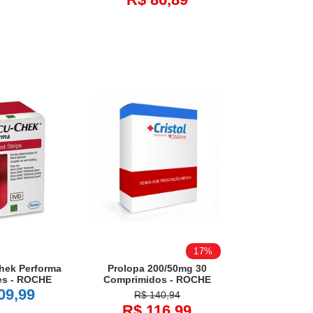
17%
hek Performa
Prolopa 200/50mg 30
es - ROCHE
Comprimidos - ROCHE
09,99
R$ 140,94
R$ 116,99