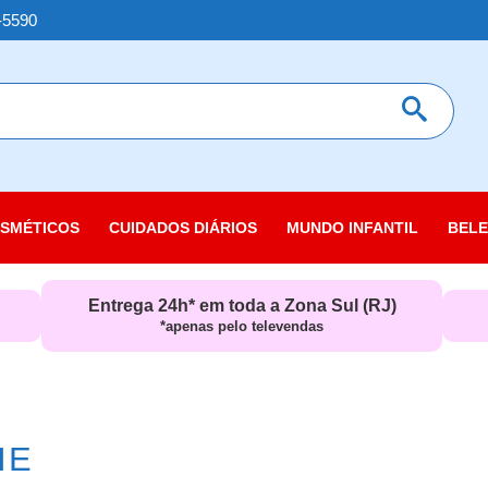
-5590
 RESULTADOS
FECHAR [X]
SMÉTICOS
CUIDADOS DIÁRIOS
MUNDO INFANTIL
BELE
 com o Corpo
Absorventes
Alimentos
Acessórios
Ac
 com o Rosto
Entrega 24h* em toda a Zona Sul (RJ)
Acessórios
Aromatizantes
Alimentos, Leites e Fórmulas
De
*apenas pelo televendas
 com os Cabelos
Banho e Pós Banho
Baterias, Pilhas e Eletrônicos
Assaduras
Be
ar
Espaço Homem
Bomboniere e bebidas
Banho e pós banho
Ca
éticos
Higienie íntima e pessoal
Utilidades
Chupeta, mamadeira e bicos
Co
HE
Higiene Íntima e Pessoal
Fralda
Ma
Protetor labial
Higiene
Pe