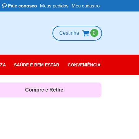
Fale conosco
Meus pedidos
Meu cadastro
0
Cestinha
ZA
SAÚDE E BEM ESTAR
CONVENIÊNCIA
essórios
scolorante
Compre e Retire
leza das Unhas
belo
rpo
quiagem
rfume e Colônia