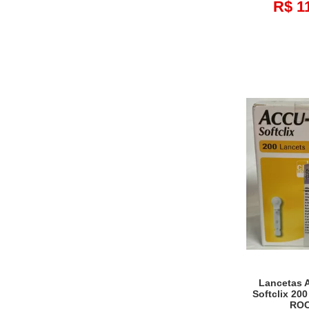
R$ 1
Lancetas 
Softclix 20
RO