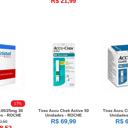
R$ 21,99
17%
100/25mg 30
Tiras Accu Chek Active 50
Tiras Accu C
os - ROCHE
Unidades - ROCHE
Unidades
R$ 69,99
R$ 6
0,50
8,52