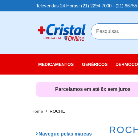
Televendas 24 Horas: (21) 2294-7000 - (21) 96755
MAIS
MEDICAMENTOS
GENÉRICOS
DERMOCO
Cuidados
Cuidados
Parcelamos em até 6x sem juros
Cuidados
Linha Sol
Home
ROCHE
Nutricosm
ROC
Navegue pelas marcas