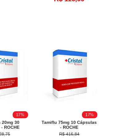
17%
17%
 20mg 30
Tamiflu 75mg 10 Cápsulas
 - ROCHE
- ROCHE
28,75
R$ 416,84