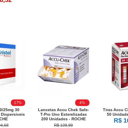
17%
4%
00/25mg 30
Lancetas Accu Chek Safe-
Tiras Accu C
Dispersiveis
T-Pro Uno Esterelizadas
50 Unidad
OCHE
200 Unidades - ROCHE
R$ 1
04,68
R$ 109,99