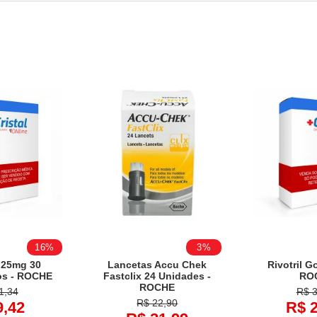
Higienie oral
Lenços Umedecidos
Ro
Higiene Oral
Maternidade
Protetor Solar e Bronzeador
16%
3%
0.25mg 30
Lancetas Accu Chek
Rivotril G
os - ROCHE
Fastclix 24 Unidades -
RO
ROCHE
1,34
R$ 3
R$ 22,90
9,42
R$ 2