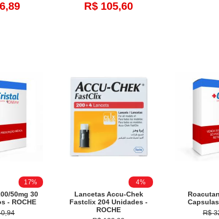
6,89
R$ 105,60
17%
4%
200/50mg 30
Lancetas Accu-Chek
Roacutan
os - ROCHE
Fastclix 204 Unidades -
Capsulas
ROCHE
40,94
R$ 3