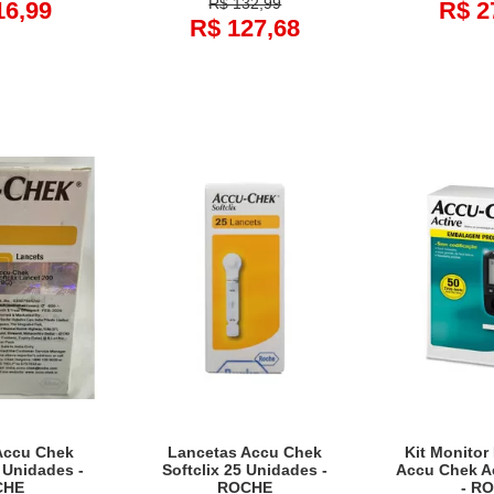
R$ 132,99
16,99
R$ 2
R$ 127,68
Accu Chek
Lancetas Accu Chek
Kit Monitor
0 Unidades -
Softclix 25 Unidades -
Accu Chek Ac
CHE
ROCHE
- R