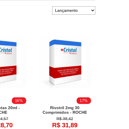
sto
16%
17%
otas 20ml -
Rivotril 2mg 30
CHE
Comprimidos - ROCHE
4,57
R$ 38,42
8,70
R$ 31,89