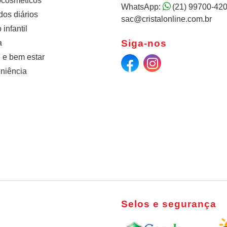
cosméticos
WhatsApp:
(21) 99700-42
os diários
sac@cristalonline.com.br
infantil
Siga-nos
a
 e bem estar
niência
Selos e segurança