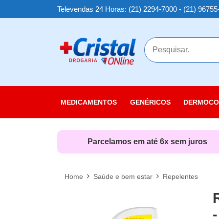
Televendas 24 Horas: (21) 2294-7000 - (21) 96755
MAIS
MEDICAMENTOS
GENÉRICOS
DERMOCO
Cuidados
Cuidados
Parcelamos em até 6x sem juros
Cuidados
Linha Sol
Home
Saúde e bem estar
Repelentes
Nutricosm