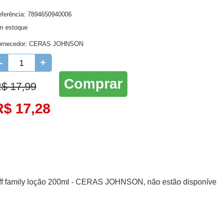
ferência: 7894650940006
Higienie oral
Lenços Umedecidos
Ro
m estoque
Higiene Oral
Maternidade
ornecedor:
CERAS JOHNSON
Protetor Solar e Bronzeador
-
+
Comprar
$ 17,99
R$ 17,28
off family loção 200ml - CERAS JOHNSON, não estão disponíve