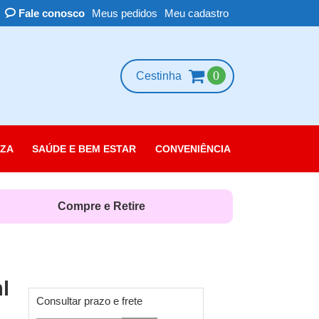
Fale conosco
Meus pedidos
Meu cadastro
0
Cestinha
ZA
SAÚDE E BEM ESTAR
CONVENIÊNCIA
essórios
scolorante
Compre e Retire
leza das Unhas
belo
rpo
l
quiagem
Consultar prazo e frete
rfume e Colônia