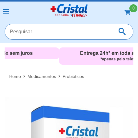
0
Entrega 24h* em toda a Zona Sul (RJ)
*apenas pelo televendas
MAIS RESULTADOS
FECHAR [X]
Home
Medicamentos
Probióticos