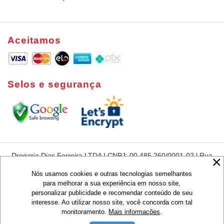
Aceitamos
Selos e segurança
Drogaria Dias Ferreira LTDA I CNPJ: 00.485.260/0001-02 l Rua
Dias Ferreira, 420 - Leblon - Rio de Janeiro - RJ - CEP:22431-
050
Nós usamos cookies e outras tecnologias semelhantes
para melhorar a sua experiência em nosso site,
Preços e condições de pagamentos são exclusivos para compras via
personalizar publicidade e recomendar conteúdo de seu
Internet, válidos para o dia de hoje ou enquanto durarem nossos
estoques, não sendo obrigatoriamente o mesmo que os praticados em
interesse. Ao utilizar nosso site, você concorda com tal
lojas.
monitoramento.
Mais informações
.