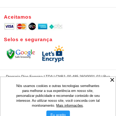
Aceitamos
Selos e segurança
Drogaria Dias Ferreira LTDA I CNPJ: 00.485.260/0001-02 l Rua
Dias Ferreira, 420 - Leblon - Rio de Janeiro - RJ - CEP:22431-
050
Nós usamos cookies e outras tecnologias semelhantes
para melhorar a sua experiência em nosso site,
Preços e condições de pagamentos são exclusivos para compras via
personalizar publicidade e recomendar conteúdo de seu
Internet, válidos para o dia de hoje ou enquanto durarem nossos
interesse. Ao utilizar nosso site, você concorda com tal
estoques, não sendo obrigatoriamente o mesmo que os praticados em
lojas.
monitoramento.
Mais informações
.