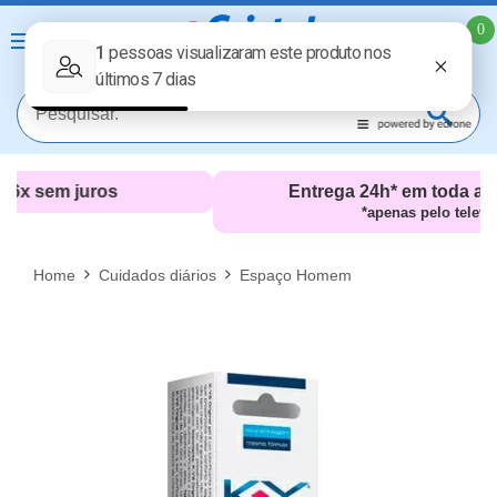
0
Entrega 24h* em toda a Zona Sul (RJ)
*apenas pelo televendas
MAIS RESULTADOS
FECHAR [X]
Home
Cuidados diários
Espaço Homem