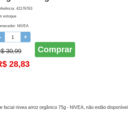
ferência: 42176763
Higienie oral
Lenços Umedecidos
Ro
m estoque
Higiene Oral
Maternidade
ornecedor:
NIVEA
Protetor Solar e Bronzeador
-
+
Comprar
$ 30,99
R$ 28,83
te facial nivea arroz orgânico 75g - NIVEA, não estão disponívei