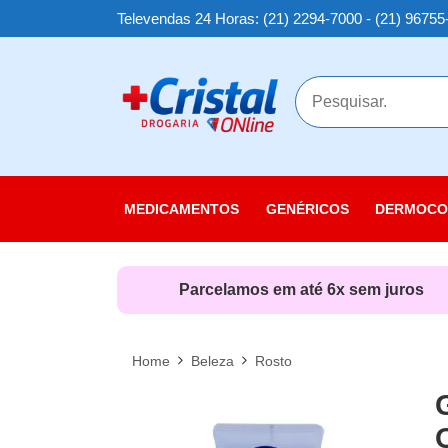
Televendas 24 Horas: (21) 2294-7000 - (21) 96755
MAIS
MEDICAMENTOS
GENÉRICOS
DERMOCO
Cuidados
Cuidados
Parcelamos em até 6x sem juros
Cuidados
Linha Sol
Home
Beleza
Rosto
Nutricosm