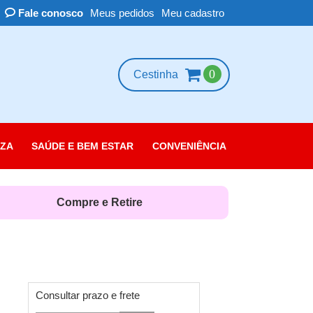
Fale conosco
Meus pedidos
Meu cadastro
0
Cestinha
ZA
SAÚDE E BEM ESTAR
CONVENIÊNCIA
essórios
scolorante
Compre e Retire
leza das Unhas
belo
rpo
quiagem
Consultar prazo e frete
rfume e Colônia