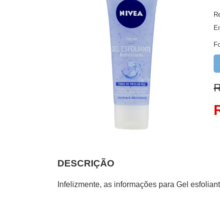
Re
E
F
R
DESCRIÇÃO
Infelizmente, as informações para Gel esfolian