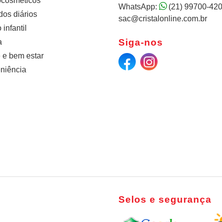
cosméticos
WhatsApp:
(21) 99700-42
os diários
sac@cristalonline.com.br
infantil
Siga-nos
a
 e bem estar
niência
Selos e segurança