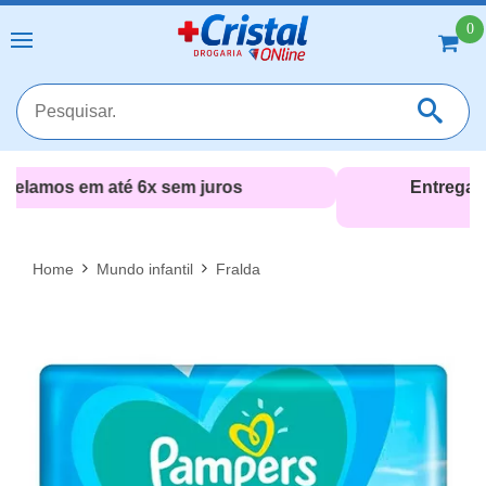
0
Entrega 24h* em toda a Zona Sul (RJ)
*apenas pelo televendas
MAIS RESULTADOS
FECHAR [X]
Home
Mundo infantil
Fralda