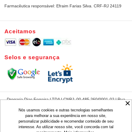
Farmacêutica responsável: Efraim Farias Silva. CRF-RJ 24119
Aceitamos
Selos e segurança
Drogaria Dias Ferreira LTDA I CNPJ: 00.485.260/0001-02 l Rua
Dias Ferreira, 420 - Leblon - Rio de Janeiro - RJ - CEP:22431-
050
Nós usamos cookies e outras tecnologias semelhantes
para melhorar a sua experiência em nosso site,
Preços e condições de pagamentos são exclusivos para compras via
personalizar publicidade e recomendar conteúdo de seu
Internet, válidos para o dia de hoje ou enquanto durarem nossos
estoques, não sendo obrigatoriamente o mesmo que os praticados em
interesse. Ao utilizar nosso site, você concorda com tal
lojas.