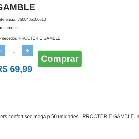
GAMBLE
Higienie oral
Lenços Umedecidos
Ro
ferência: 7500435106610
Higiene Oral
Maternidade
m estoque
Protetor Solar e Bronzeador
ornecedor:
PROCTER E GAMBLE
-
+
Comprar
R$ 69,99
mpers confort sec mega p 50 unidades - PROCTER E GAMBLE, nã