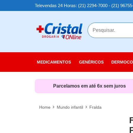
Televendas 24 Horas: (21) 2294-7000 - (21) 96755
MAIS
MEDICAMENTOS
GENÉRICOS
DERMOCO
Cuidados
Cuidados
Parcelamos em até 6x sem juros
Cuidados
Linha Sol
Home
Mundo infantil
Fralda
Nutricosm