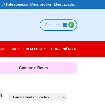
Fale conosco
Meus pedidos
Meu cadastro
0
Cestinha
ZA
SAÚDE E BEM ESTAR
CONVENIÊNCIA
essórios
scolorante
Compre e Retire
leza das Unhas
belo
rpo
a
quiagem
Parcelamento no cartão
rfume e Colônia