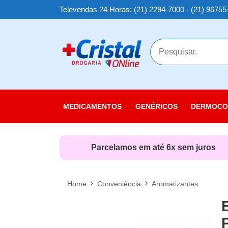
Televendas 24 Horas: (21) 2294-7000 - (21) 96755
MAIS
MEDICAMENTOS
GENÉRICOS
DERMOCO
Cuidados
Cuidados
Parcelamos em até 6x sem juros
Cuidados
Linha Sol
Home
Conveniência
Aromatizantes
Nutricosm