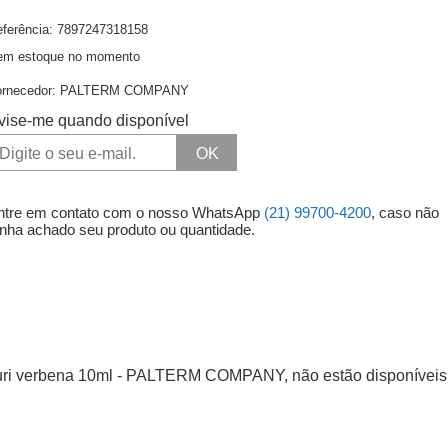
ferência: 7897247318158
Higienie oral
Lenços Umedecidos
Ro
em estoque no momento
Higiene Oral
Maternidade
ornecedor:
PALTERM COMPANY
Protetor Solar e Bronzeador
vise-me quando disponível
OK
ntre em contato com o nosso WhatsApp
(21) 99700-4200
, caso não
enha achado seu produto ou quantidade.
pluri verbena 10ml - PALTERM COMPANY, não estão disponíveis