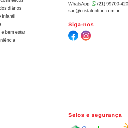
cosméticos
WhatsApp:
(21) 99700-42
os diários
sac@cristalonline.com.br
infantil
Siga-nos
a
 e bem estar
niência
Selos e segurança