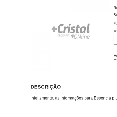
Re
S
F
A
E
t
DESCRIÇÃO
Infelizmente, as informações para Essencia 