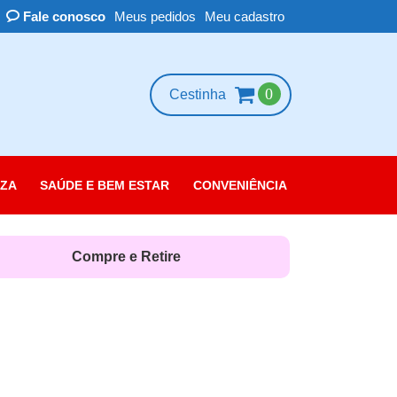
Fale conosco
Meus pedidos
Meu cadastro
0
Cestinha
ZA
SAÚDE E BEM ESTAR
CONVENIÊNCIA
essórios
scolorante
Compre e Retire
leza das Unhas
belo
rpo
quiagem
rfume e Colônia