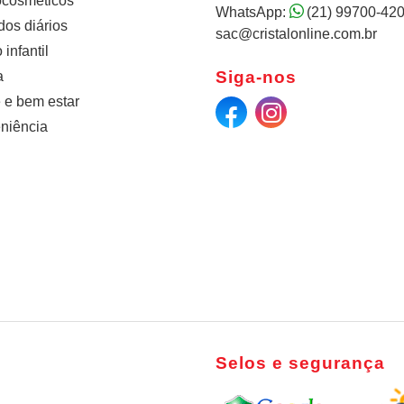
cosméticos
WhatsApp:
(21) 99700-42
os diários
sac@cristalonline.com.br
infantil
Siga-nos
a
 e bem estar
niência
Selos e segurança