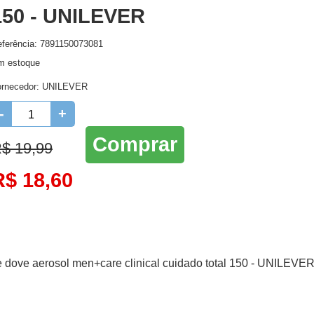
150 - UNILEVER
Higienie oral
Lenços Umedecidos
Ro
ferência: 7891150073081
Higiene Oral
Maternidade
m estoque
Protetor Solar e Bronzeador
ornecedor:
UNILEVER
-
+
Comprar
$ 19,99
R$ 18,60
 dove aerosol men+care clinical cuidado total 150 - UNILEVER,