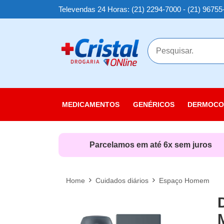
Televendas 24 Horas: (21) 2294-7000 - (21) 96755
MAIS
MEDICAMENTOS
GENÉRICOS
DERMOCO
Cuidados
Cuidados
Parcelamos em até 6x sem juros
Cuidados
Linha Sol
Home
Cuidados diários
Espaço Homem
Nutricosm