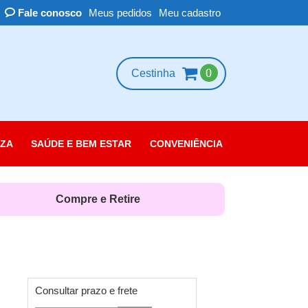
Fale conosco
Meus pedidos
Meu cadastro
0
Cestinha
ZA
SAÚDE E BEM ESTAR
CONVENIÊNCIA
essórios
scolorante
Compre e Retire
leza das Unhas
belo
rpo
quiagem
Consultar prazo e frete
rfume e Colônia