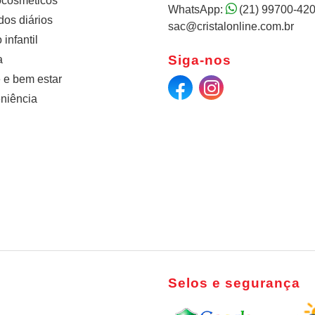
cosméticos
WhatsApp:
(21) 99700-42
os diários
sac@cristalonline.com.br
infantil
Siga-nos
a
 e bem estar
niência
Selos e segurança