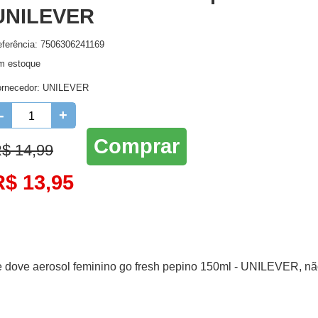
UNILEVER
Higienie oral
Lenços Umedecidos
Ro
ferência: 7506306241169
Higiene Oral
Maternidade
m estoque
Protetor Solar e Bronzeador
ornecedor:
UNILEVER
-
+
Comprar
$ 14,99
R$ 13,95
e dove aerosol feminino go fresh pepino 150ml - UNILEVER, não