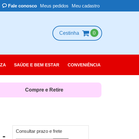
Fale conosco
Meus pedidos
Meu cadastro
0
Cestinha
ZA
SAÚDE E BEM ESTAR
CONVENIÊNCIA
essórios
scolorante
Compre e Retire
leza das Unhas
belo
rpo
quiagem
Consultar prazo e frete
 -
rfume e Colônia