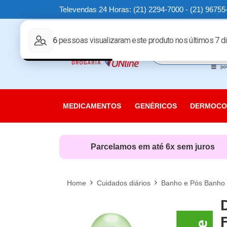
Televendas 24 Horas: (21) 2294-7000 - (21) 96755
MAIS
MEDICAMENTOS
GENÉRICOS
DERMOCO
Cuidados
Cuidados
Parcelamos em até 6x sem juros
Cuidados
Linha Sol
Home
Cuidados diários
Banho e Pós Banho
Nutricosm