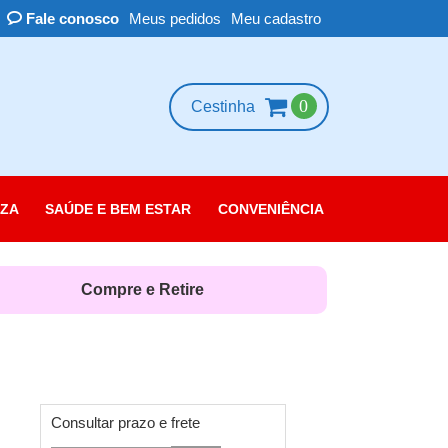
Fale conosco
Meus pedidos
Meu cadastro
0
Cestinha
ZA
SAÚDE E BEM ESTAR
CONVENIÊNCIA
essórios
scolorante
Compre e Retire
leza das Unhas
belo
rpo
quiagem
Consultar prazo e frete
rfume e Colônia