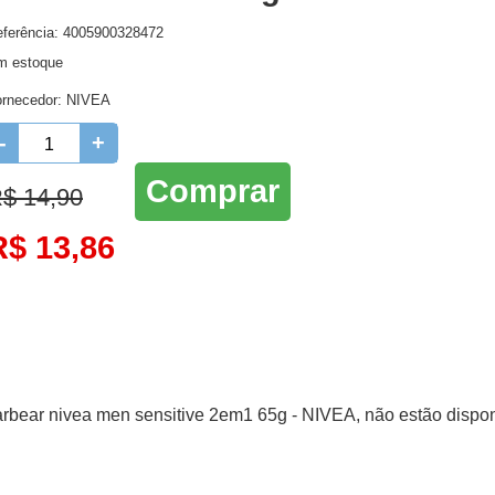
ferência: 4005900328472
Higienie oral
Lenços Umedecidos
Ro
m estoque
Higiene Oral
Maternidade
ornecedor:
NIVEA
Protetor Solar e Bronzeador
-
+
Comprar
$ 14,90
R$ 13,86
arbear nivea men sensitive 2em1 65g - NIVEA, não estão dispon