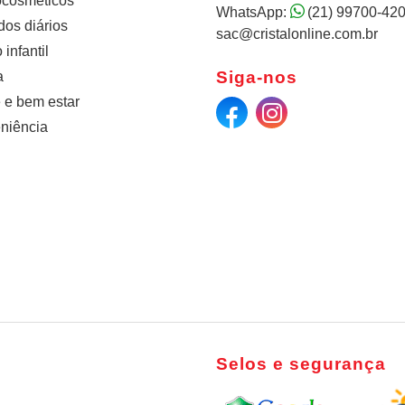
cosméticos
WhatsApp:
(21) 99700-42
os diários
sac@cristalonline.com.br
infantil
Siga-nos
a
 e bem estar
niência
Selos e segurança