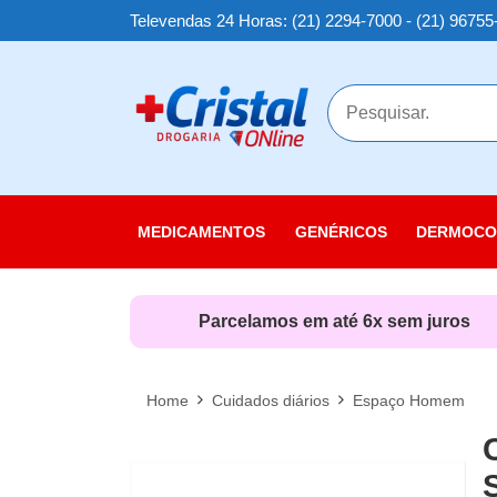
Televendas 24 Horas: (21) 2294-7000 - (21) 96755
MAIS
MEDICAMENTOS
GENÉRICOS
DERMOCO
Cuidados
Cuidados
Parcelamos em até 6x sem juros
Cuidados
Linha Sol
Home
Cuidados diários
Espaço Homem
Nutricosm