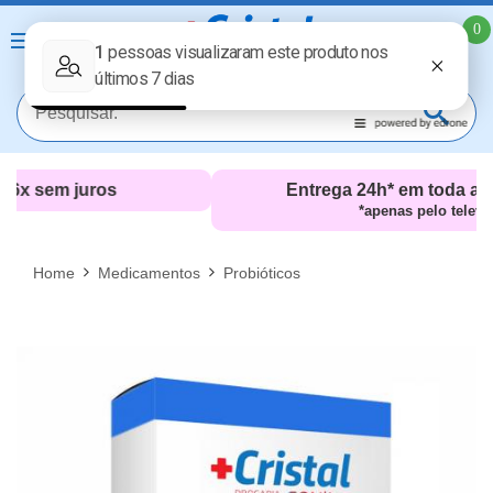
0
Entrega 24h* em toda a Zona Sul (RJ)
*apenas pelo televendas
MAIS RESULTADOS
FECHAR [X]
Home
Medicamentos
Probióticos