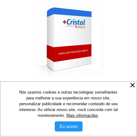
Nós usamos cookies e outras tecnologias semelhantes
17%
para melhorar a sua experiência em nosso site,
personalizar publicidade e recomendar conteúdo de seu
Lactosil 10.000 Fcc 30 Tabletes - APSEN
interesse. Ao utilizar nosso site, você concorda com tal
R$ 48,16
R$ 58,02
monitoramento.
Mais informações
.