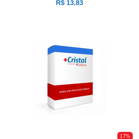
R$ 13,83
17%