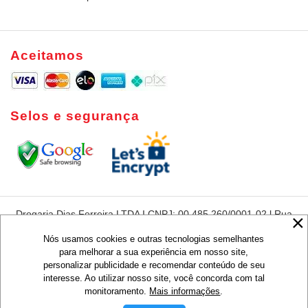
Aceitamos
Selos e segurança
Drogaria Dias Ferreira LTDA I CNPJ: 00.485.260/0001-02 l Rua
Dias Ferreira, 420 - Leblon - Rio de Janeiro - RJ - CEP:22431-
050
Nós usamos cookies e outras tecnologias semelhantes
para melhorar a sua experiência em nosso site,
Preços e condições de pagamentos são exclusivos para compras via
personalizar publicidade e recomendar conteúdo de seu
Internet, válidos para o dia de hoje ou enquanto durarem nossos
estoques, não sendo obrigatoriamente o mesmo que os praticados em
interesse. Ao utilizar nosso site, você concorda com tal
lojas.
monitoramento.
Mais informações
.