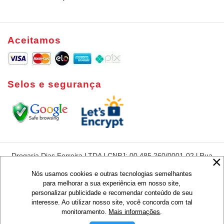
Aceitamos
Selos e segurança
Drogaria Dias Ferreira LTDA I CNPJ: 00.485.260/0001-02 l Rua
Dias Ferreira, 420 - Leblon - Rio de Janeiro - RJ - CEP:22431-
050
Nós usamos cookies e outras tecnologias semelhantes
para melhorar a sua experiência em nosso site,
Preços e condições de pagamentos são exclusivos para compras via
personalizar publicidade e recomendar conteúdo de seu
Internet, válidos para o dia de hoje ou enquanto durarem nossos
estoques, não sendo obrigatoriamente o mesmo que os praticados em
interesse. Ao utilizar nosso site, você concorda com tal
lojas.
monitoramento.
Mais informações
.