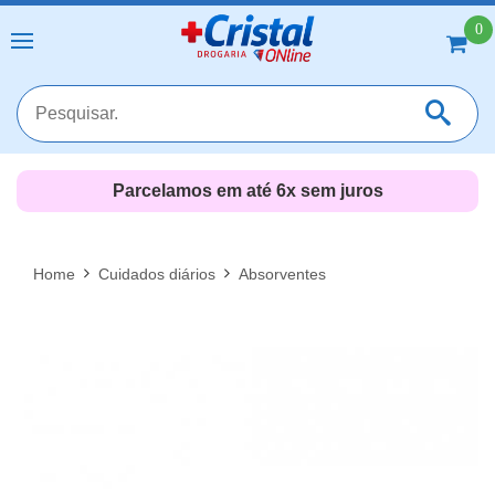
0
Entrega 24h* em toda a Zona Sul (RJ)
*apenas pelo televendas
MAIS RESULTADOS
FECHAR [X]
Home
Cuidados diários
Absorventes